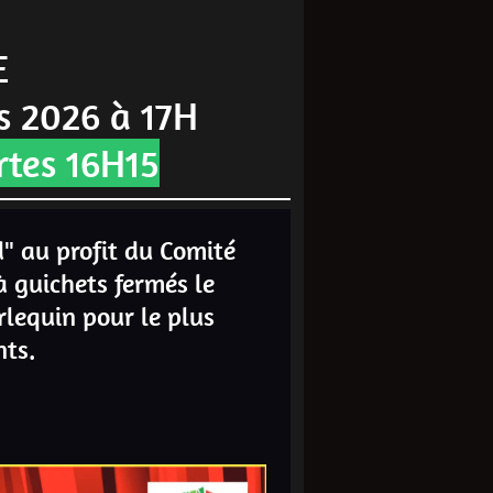
E
s 2026 à 17H
rtes 16H15
" au profit du Comité
à guichets fermés le
lequin pour le plus
nts.