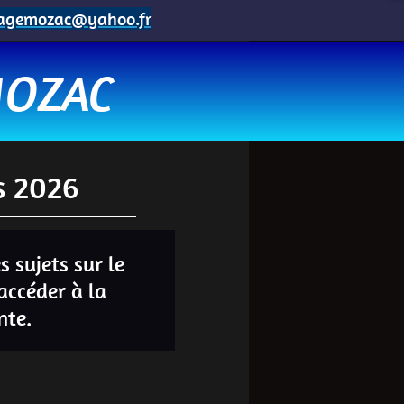
lagemozac@yahoo.fr
MOZAC
s 2026
s sujets sur le
accéder à la
nte.