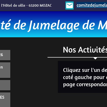
email
comitedejume
 l'Hôtel de ville - 63200 MOZAC
té de Jumelage de 
Nos Activité
26
en
Cliquez sur l'un de
coté gauche pour 
page corresponda
ES