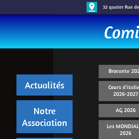
pin_drop
32 quater
Rue de
Comi
Brocante 20
Actualités
Cours d'itali
2026-2027
Notre
AG 2026
Association
Les MONDIAL
2026