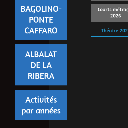
BAGOLINO-
Courts métra
2026
PONTE
CAFFARO
Théatre 202
ALBALAT
DE LA
RIBERA
Activités
par années